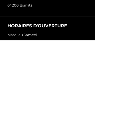
64200 Biarritz
HORAIRES D'OUVERTURE
Mardi au Samedi
10h – 19h
Contact
direction@numberonebarbershop.com
Tél :
09 53 98 84 26
14 Rue des Mésanges
64200 Biarritz
Informations