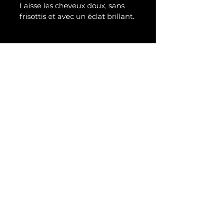
Laisse les cheveux doux, sans 
frisottis et avec un éclat brillant.
Contact
direction@numberonebarbershop.com
Tél :
09 53 98 84 26
14 Rue des Mésanges
64200 Biarritz
Informations
Mentions légales
CGV
Politique de confidentialité